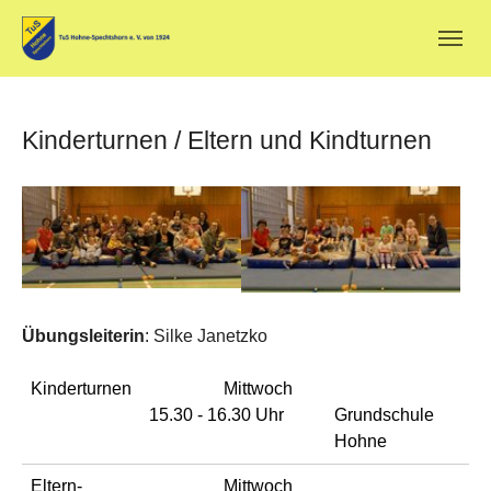
Skip to main navigation
Zum Hauptinhalt springen
Skip to page footer
Kinderturnen / Eltern und Kindturnen
Übungsleiterin
: Silke Janetzko
Kinderturnen
Mittwoch
15.30 - 16.30 Uhr
Grundschule
Hohne
Eltern-
Mittwoch